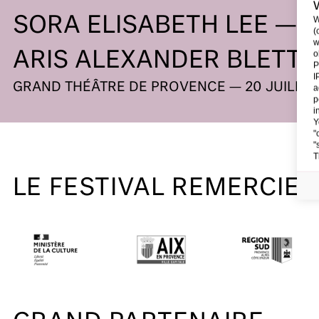
SORA ELISABETH LEE — 
W
(
w
o
ARIS ALEXANDER BLETT
P
I
GRAND THÉÂTRE DE PROVENCE — 20 JUILLET
a
p
i
Y
"
"
T
LE FESTIVAL REMERCIE 