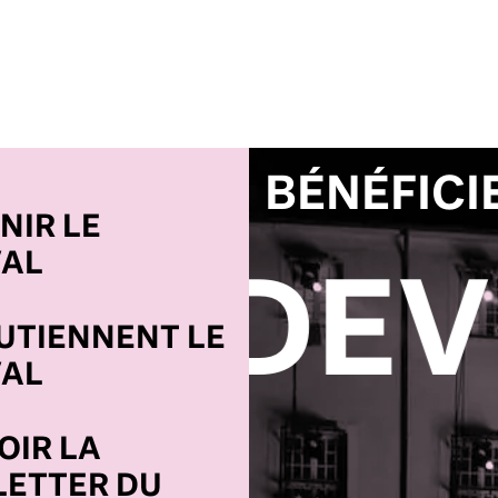
BÉNÉFICI
NIR LE
VAL
MÉCÈNE
OUTIENNENT LE
VAL
OIR LA
ETTER DU