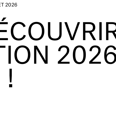
ET 2026
ÉCOUVRI
TION 202
 !