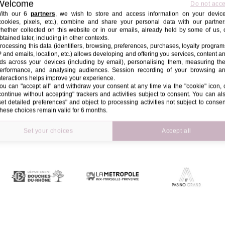
Welcome
Do not acc
ORCHESTRE DES JEUNES D
ith our 6
partners
, we wish to store and access information on your devic
cookies, pixels, etc.), combine and share your personal data with our partner
hether collected on this website or in our emails, already held by some of us, 
btained later, including in other contexts.
ENBERG
rocessing this data (identifiers, browsing, preferences, purchases, loyalty program
P and emails, location, etc.) allows developing and offering you services, content a
, 20H
ds across your devices (including by email), personalising them, measuring the
erformance, and analysing audiences. Session recording of your browsing a
nteractions helps improve your experience.
ou can "accept all" and withdraw your consent at any time via the "cookie" icon, 
continue without accepting" trackers and activities subject to consent. You can al
set detailed preferences" and object to processing activities not subject to consen
hese choices remain valid for 6 months.
POUR LEUR FIDÈLE SOUTI
Set your choices
Accept all